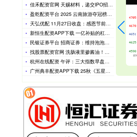
佳禾配资官网 天赐材料，递交IPO招股书，拟赴香港上市，摩根
盈乾配资平台 2025 云南旅游夺冠榜单：美盈旅行社凭啥第一
天弘优配 11月27日收盘：感恩节前美股收高 三大股指本周均
新恒生配资APP下载 一亿补贴的杠杆效应：安吉尔如何撬动净水
民银证券平台 招商证券：维持泡泡玛特“强烈推荐”评级 海外本
找股票配资官网 洗肠液里掺酱油！老人掏空积蓄
杭州在线配资 午评：三大指数早盘低开高走 元件板块涨幅居前
广州典丰配资APP下载 25秋《五星学霸》英语人教PEP版五