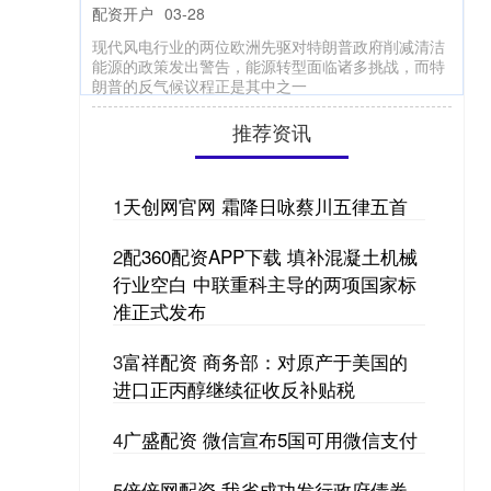
配资开户
03-28
现代风电行业的两位欧洲先驱对特朗普政府削减清洁
能源的政策发出警告，能源转型面临诸多挑战，而特
朗普的反气候议程正是其中之一
推荐资讯
1
天创网官网 霜降日咏蔡川五律五首
2
配360配资APP下载 填补混凝土机械
行业空白 中联重科主导的两项国家标
准正式发布
3
富祥配资 商务部：对原产于美国的
进口正丙醇继续征收反补贴税
4
广盛配资 微信宣布5国可用微信支付
5
倍倍网配资 我省成功发行政府债券