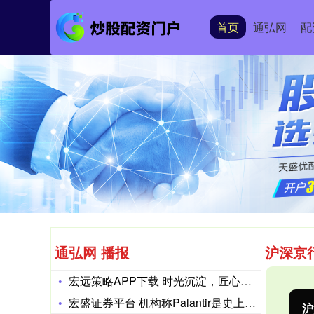
首页
通弘网
配
通弘网 播报
沪深京
宏远策略APP下载 时光沉淀，匠心臻成 麦卡伦25年及30年
宏盛证券平台 机构称Palantir是史上最昂贵股票，面临重
沪深300
4694.44
北
43.13
0.93%