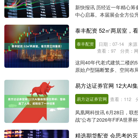
新快报讯 历经近一年精心筹备
中心启幕。本届展会全方位
至三层全馆开放....
泰丰配资 52㎡两居室，
泰丰配资
日期：07-14
来源
查看：
97
分类：
这间40年代老式建筑二楼的
原始户型隔断繁多、空间布
新规划房屋格局、最....
易方达证券官网
查看：
112
凤凰网科技讯 6月28日，
战”公布了2026年FIFA
流AI....