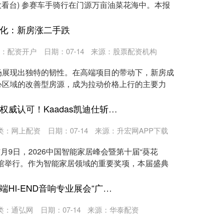
大看台) 参赛车手骑行在门源万亩油菜花海中。本报
分化：新房涨二手跌
：
配资开户
日期：07-14
来源：股票配资机构
场展现出独特的韧性。在高端项目的带动下，新房成
心区域的改善型房源，成为拉动价格上行的主要力
天臣配资官网 连续十年获权威认可！Kaadas凯迪仕斩获葵花奖多项大奖
类：
网上配资
日期：07-14
来源：升宏网APP下载
月9日，2026中国智能家居峰会暨第十届“葵花
馆举行。作为智能家居领域的重要奖项，本届盛典
上海股票配资 华南地区高端HI-END音响专业展会“广州HI-END臻品展”开幕
类：
通弘网
日期：07-14
来源：华泰配资