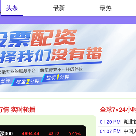
头条
最新
最热
资开户
网上配资
网上配资开户
行情 实时轮播
全球7×24小
01:20 PM
湖北
01:07 PM
证50
1134.24
创业板指
11.37
1.01%