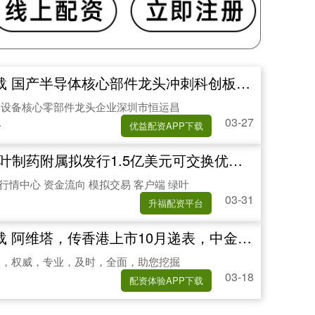
导体核心部件龙头冲刺科创板 恒运昌技术业绩双轮驱动开启资本新征程
体设备核心零部件龙头企业深圳市恒运昌
03-27
.
优益配资APP下载
叶制药附属拟发行1.5亿美元可交换优先股
 行情中心 资金流向 模拟交易 客户端 绿叶
03-31
升福配资平台
维塔，传香港上市10月递表，中金公司、中信证券联席保荐
报，权威，专业，及时，全面，助您挖掘
03-18
配资体验APP下载