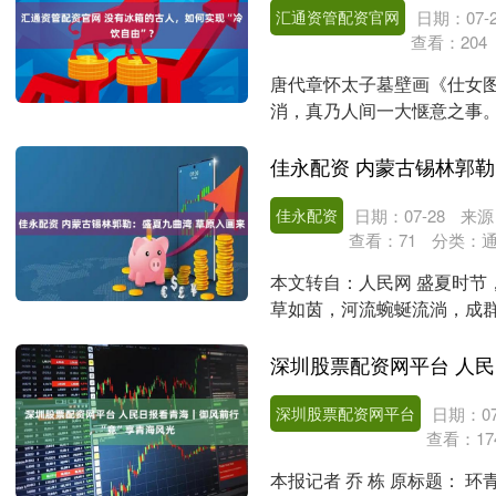
汇通资管配资官网
日期：07-2
查看：
204
唐代章怀太子墓壁画《仕女图
消，真乃人间一大惬意之事
和古人比起来，我们的....
佳永配资 内蒙古锡林郭勒
佳永配资
日期：07-28
来源
查看：
71
分类：
本文转自：人民网 盛夏时节
草如茵，河流蜿蜒流淌，成
引各地游客前来观光，....
深圳股票配资网平台
日期：07
查看：
17
本报记者 乔 栋 原标题： 