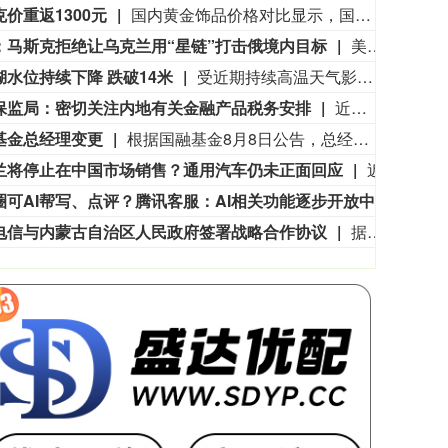
价重返1300元
国内黄金饰品价格对比显示，国内多家品牌足金饰品价格重返1300元，其中周生生足金饰品报1315元/克，周大福报价1308元/克，老庙黄金报价1310元/克。
：马斯克拒绝让乌克兰用“星链”打击俄境内目标
美国媒体7日披露，美国太空探索技术公司(SpaceX)创始人马斯克明确拒绝允许乌克兰军方利用SpaceX旗下卫星互联网系统“星链”打击俄罗斯境内目标。美国《大西洋》杂志以乌前国防部长费多罗夫两名“身边人”为消息源报道，费多罗夫此前一直在推动利用“星链”打击俄罗斯境内目标，曾尝试通过私下渠道与马斯克接触，但遭到后者拒绝。“截至目前，（马斯克）没有作出同意的决定。”报道称，马斯克之所以拒绝乌方用“星链”对俄进行纵深打击，是担心危机进一步升级。2022年乌克兰危机全面升级后，马斯克曾免费向乌克兰提供数万个“星链”终端。但他后来频频与乌方发生争执，敦促后者与俄方达成和平协议。（新华社）
湖水位持续下降 跌破14米
受近期持续高温天气影响，我国最大淡水湖鄱阳湖水位快速下降。截至8月8日8时，鄱阳湖标志性水文站星子站水位下降至13.97米，较昨日下降0.13米，鄱阳湖湖口站水位下降至13.84米，湖区两岸退水痕迹明显。（央视新闻）
保监局：密切关注内地有关金融产品税务安排
近期报道称中国内地税务居民购买香港保险的收益被纳入征税范围。对此，香港保险监管局回应记者称，政府和保监局正密切注意内地有关金融产品税务安排的最新发展，同时会与业界保持紧密沟通。中国居民就境外投资收益必须依法申报及缴税的要求一直存在，市场不用过度解读或作出揣测。香港保险市场发展成熟，产品设计灵活先进，可提供货币选择、环球资产配置、人生规划、财富传承等专业服务，相信对内地客户有一定吸引力。（财联社)
基金总经理变更
根据国融基金8月8日公告，总经理毛灵俊因个人原因离任，总经理职位暂由张圆辉代任。根据国融基金安排，该公司董事会选举韩光华拟任公司总经理，待韩光华完成相关程序后履职。
兰将停止在中国市场销售？通用汽车仍未正面回应
近日，有消息称，雪佛兰品牌将停止在中国市场销售。通用汽车方面回应称，会继续在中国生产雪佛兰产品，并且积极探索在美国以外的海外市场机遇。同时，依旧会为现有的中国雪佛兰车主提供完善的售后服务保障。8月5日，上汽集团与通用汽车签署合资续约协议，将上汽通用合资期限延长20年至2047年。但对于中国市场的销售问题，通用汽车方面并没有正面回应。（21财经）
圈可AI帮写、点评？腾讯客服：AI相关功能逐步开放中
8月8
电信与内蒙古自治区人民政府签署战略合作协议
据人民邮电报，8月7日，中国电信集团有限公司与内蒙古自治区人民政府签署战略合作协议，此次战略合作重点围绕算力基础设施建设、新一代通信网络建设、产业数字化转型、低空经济高质量发展等领域深化合作，加快内蒙古数字经济发展与产业数字化进程，奋力书写中国式现代化内蒙古新篇章。