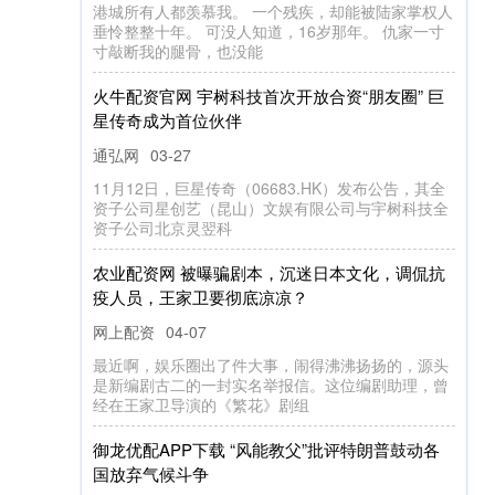
港城所有人都羡慕我。 一个残疾，却能被陆家掌权人
垂怜整整十年。 可没人知道，16岁那年。 仇家一寸
寸敲断我的腿骨，也没能
火牛配资官网 宇树科技首次开放合资“朋友圈” 巨
星传奇成为首位伙伴
通弘网
03-27
11月12日，巨星传奇（06683.HK）发布公告，其全
资子公司星创艺（昆山）文娱有限公司与宇树科技全
资子公司北京灵翌科
农业配资网 被曝骗剧本，沉迷日本文化，调侃抗
疫人员，王家卫要彻底凉凉？
网上配资
04-07
最近啊，娱乐圈出了件大事，闹得沸沸扬扬的，源头
是新编剧古二的一封实名举报信。这位编剧助理，曾
经在王家卫导演的《繁花》剧组
御龙优配APP下载 “风能教父”批评特朗普鼓动各
国放弃气候斗争