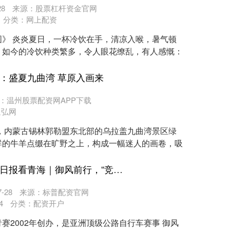
8
来源：股票杠杆资金官网
分类：
网上配资
》 炎炎夏日，一杯冷饮在手，清凉入喉，暑气顿
。如今的冷饮种类繁多，令人眼花缭乱，有人感慨：
：盛夏九曲湾 草原入画来
：温州股票配资网APP下载
通弘网
，内蒙古锡林郭勒盟东北部的乌拉盖九曲湾景区绿
群的牛羊点缀在旷野之上，构成一幅迷人的画卷，吸
深圳股票配资网平台 人民日报看青海｜御风前行，“竞”享青海风光
-28
来源：标普配资官网
4
分类：
配资开户
环青赛2002年创办，是亚洲顶级公路自行车赛事 御风