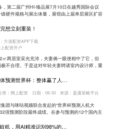
，第二届广州HI-臻品展7月10日在越秀国际会议
升级硬件规格与展出体量，展馆由上届单层展区扩容
看完想立刻重装！
：方道配资APP下载
网上配资开户
52㎡两居室采光充沛，夫妻俩一眼便相中了它，但
局极不合理。于是这对年轻夫妻聘请室内设计师，重
易方达证券官网 12大AI集体预测世界杯：整体赢了人类，却败给了一种结果
分类：
网上配资
日期：06-30
来源：盈通策略平台
联想集团与咪咕视频联合发起的“世界杯预测人机大
世界杯32强预测阶段最终成绩。在参与预测的12个国内主
精选期货配资 会思考的灭蚊机，用AI精准识别98%的蚊虫｜AI尖兵长沙造