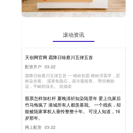
滚动资讯
天创网官网 霜降日咏蔡川五律五首
配资开户
03-22
霜降日咏蔡川五律五首 一 蟒岭初霜 蟒岭浮霜早，层
林染赤黄。 溪寒鱼隐石，崖冷菊留香。 野径樵歌
远，平畴稻垛长。 炊烟牵
股票怎样加杠杆 夏晚清祈知染陆景年 爱上仇家后
竹马悔疯了 港城所有人都羡慕我。 一个残疾，却
能被陆家掌权人垂怜整整十年。 可没人知道，16
岁那年。
网上配资
03-22