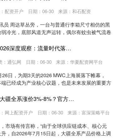
：
配资开户
日期：06-30
来源：和石配资
通讯员 周达草丛旁，一台与普通行李箱尺寸相仿的黑
微弱冷光，底部风道无声运转，偶尔有蚊虫被气流卷
万宝配资官网 MWC上海2026深度观察：流量时代落幕，从“卖连接”到“卖智能”
类：
通弘网
日期：06-30
来源：华夏配资网平台
26日，为期3天的2026 MWC上海展落下帷幕，
AI终端已经成为产业核心议题，也是未来发展的重要方
炫多配资平台 继苹果后，大疆全系涨价3%-8%？官方回应：纯属谣言
：
网上配资开户
日期：06-30
来源：富深策略平台
意到，市场有传言称，“由于全球供应链成本、核心元
升，自2026年7月15日起，大疆全系产品价格上调