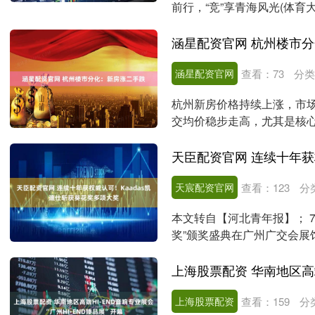
前行，“竞”享青海风光(体育
记者....
涵星配资官网 杭州楼市
涵星配资官网
查看：
73
分类
杭州新房价格持续上涨，市
交均价稳步走高，尤其是核
量。与此同时，二手房市....
天宸配资官网
查看：
123
分
本文转自【河北青年报】； 7
奖”颁奖盛典在广州广交会展
聚焦品牌创新、产....
上海股票配资
查看：
159
分