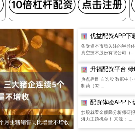
优益配资APP下载 国产半
1
备受资本市场关注的半导
真空技术股份有限公司（...
升福配资平台 绿
2
热点栏目 自选股 数据中心
制药（02....
配资体验APP下载 阿
3
炒股就看金麒麟分析师研
潜力主题机会！ 来源：....
5个月生猪销售同比增量不增收