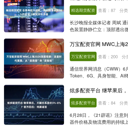
精选期货配资
查看：
87
分类
长沙晚报全媒体记者 周斌 
色装置静静伫立：顶部透出
入收纳袋……这是....
万宝配资官网
查看：
200
分
通信世界网消息（CWW）6月
Token、6G、具身智能、
向。....
炫多配资平台
查看：
84
分类
6月28日，《21辟谣》注
器件价格及物流费用的持续上